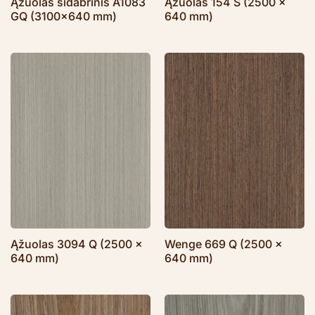
Ąžuolas sidabrinis A1083
Ąžuolas 154 S (2500 x
GQ (3100×640 mm)
640 mm)
Ąžuolas 3094 Q (2500 x
Wenge 669 Q (2500 x
640 mm)
640 mm)