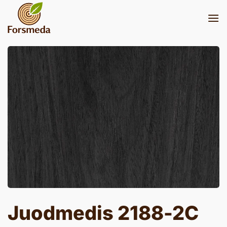
Skip
to
content
Juodmedis 2188-2C