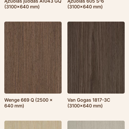
Ąžuolas juodas A1043 GQ
Ąžuolas 605 S-6
(3100×640 mm)
(3100×640 mm)
Wenge 669 Q (2500 x
Van Gogas 1817-3C
640 mm)
(3100×640 mm)