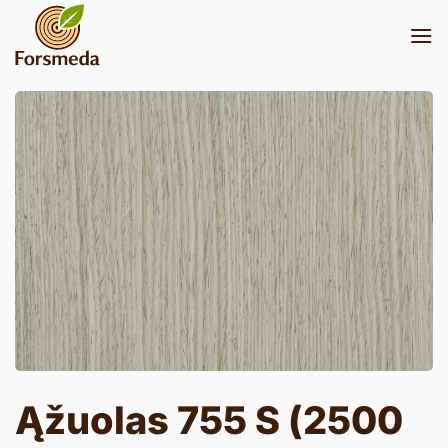
Skip
to
content
Ąžuolas 755 S (2500