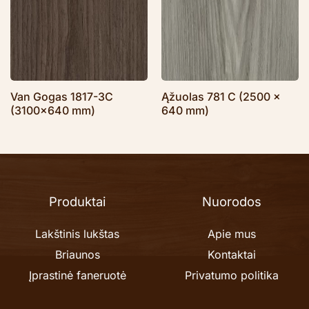
Van Gogas 1817-3C
Ąžuolas 781 C (2500 x
(3100×640 mm)
640 mm)
Produktai
Nuorodos
Lakštinis lukštas
Apie mus
Briaunos
Kontaktai
Įprastinė faneruotė
Privatumo politika