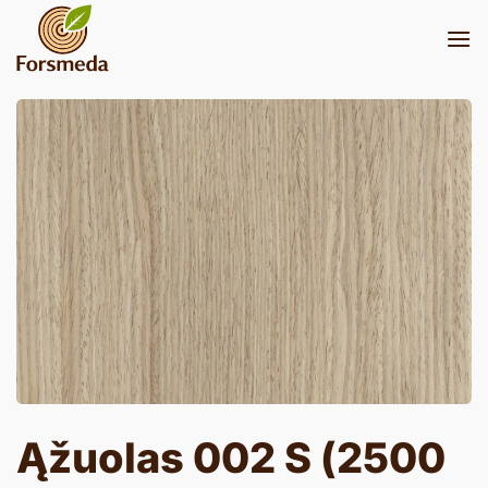
Skip
to
content
Ąžuolas 002 S (2500