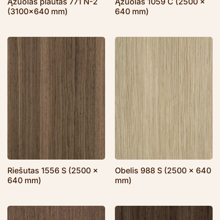
Ąžuolas plautas 771 N-2
Ąžuolas 1059 C (2500 x
(3100×640 mm)
640 mm)
Riešutas 1556 S (2500 x
Obelis 988 S (2500 x 640
640 mm)
mm)