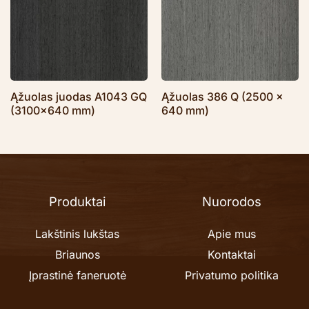
Ąžuolas juodas A1043 GQ
Ąžuolas 386 Q (2500 x
(3100×640 mm)
640 mm)
Produktai
Nuorodos
Lakštinis lukštas
Apie mus
Briaunos
Kontaktai
Įprastinė faneruotė
Privatumo politika