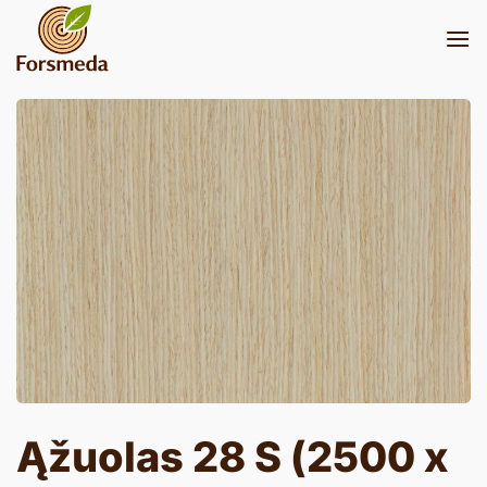
Skip
to
content
Ąžuolas 28 S (2500 x