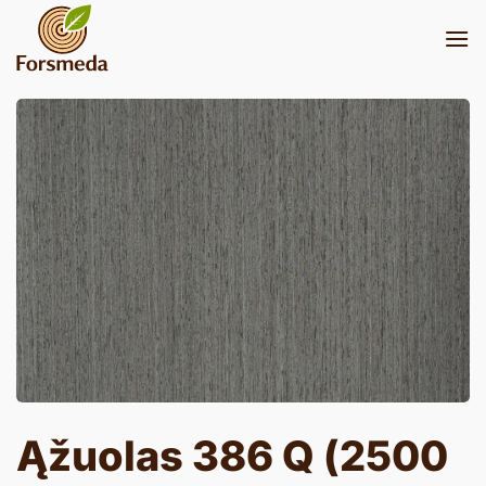
Skip
to
content
Ąžuolas 386 Q (2500