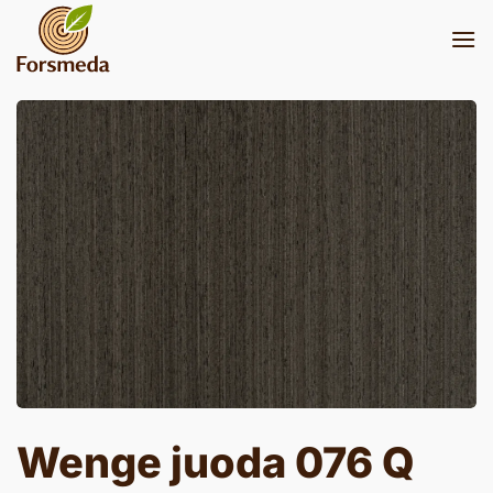
Skip
to
content
Wenge juoda 076 Q