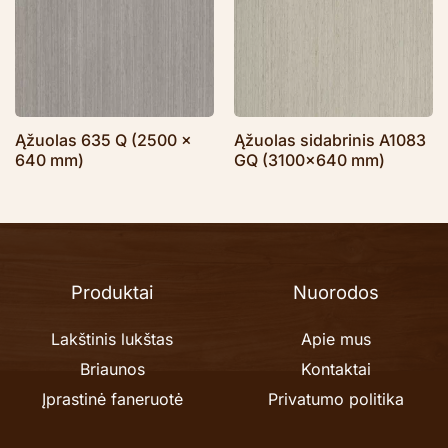
Ąžuolas 635 Q (2500 x
Ąžuolas sidabrinis A1083
640 mm)
GQ (3100×640 mm)
Produktai
Nuorodos
Lakštinis lukštas
Apie mus
Briaunos
Kontaktai
Įprastinė faneruotė
Privatumo politika