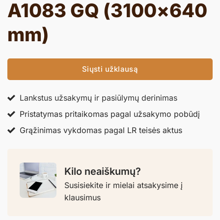
A1083 GQ (3100×640
mm)
Siųsti užklausą
Lankstus užsakymų ir pasiūlymų derinimas
Pristatymas pritaikomas pagal užsakymo pobūdį
Grąžinimas vykdomas pagal LR teisės aktus
Kilo neaiškumų?
Susisiekite ir mielai atsakysime į
klausimus