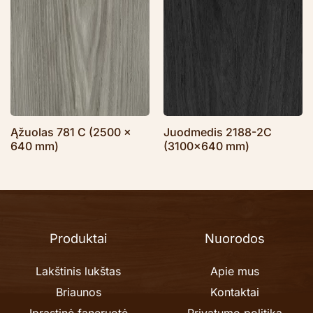
Ąžuolas 781 C (2500 x
Juodmedis 2188-2C
640 mm)
(3100×640 mm)
Produktai
Nuorodos
Lakštinis lukštas
Apie mus
Briaunos
Kontaktai
Įprastinė faneruotė
Privatumo politika