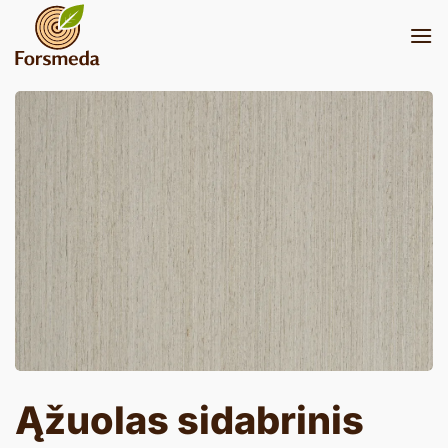
Skip
to
content
Ąžuolas sidabrinis