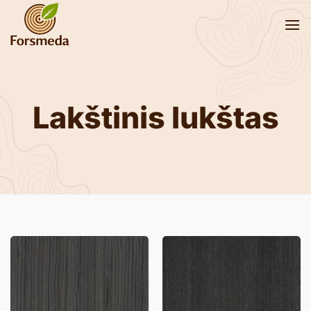
Skip
to
content
Lakštinis lukštas