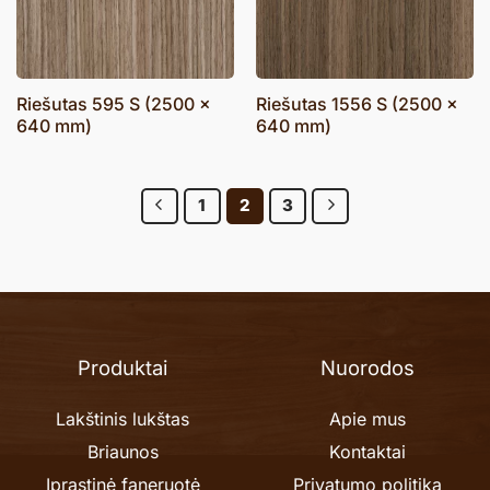
Riešutas 595 S (2500 x
Riešutas 1556 S (2500 x
640 mm)
640 mm)
1
2
3
Produktai
Nuorodos
Lakštinis lukštas
Apie mus
Briaunos
Kontaktai
Įprastinė faneruotė
Privatumo politika